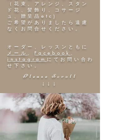
（花束、アレンジ、スタン
ド花、髪飾り、コサージ
ュ、贈呈品etc)
​ご希望がありましたら遠慮
なくお問合せください。
オーダー、レッスンともに
メール
、
Facebook
、
instagram
にてお問い合わ
せ下さい。
Please Scroll
​↓↓↓