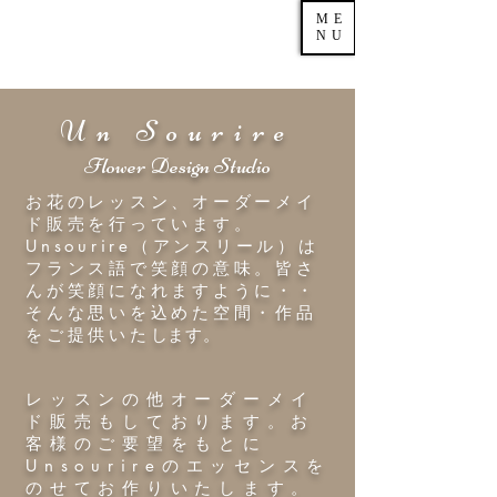
ME
NU
Un Sourire
Flower Design Studio
お花のレッスン、オーダーメイ
ド販売を行っています。​
Unsourire（アンスリール）は
フランス語で笑顔の意味。皆さ
んが笑顔になれますように・・
そんな思いを込めた空間・作品
をご提供いた
​します。
​レッスンの他オーダーメイ
ド販売もしております。お
客様のご要望をもとに
Unsourireのエッセンスを
のせてお作りいたします。