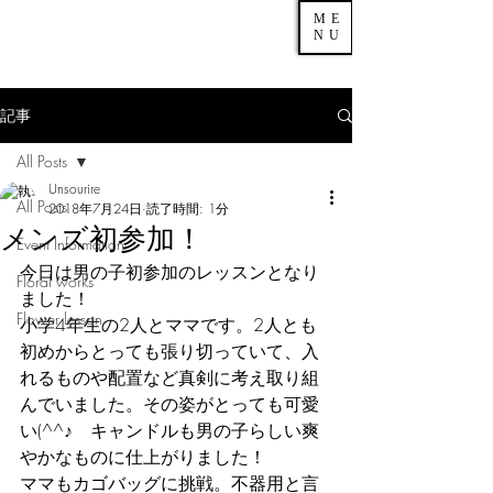
ME
NU
記事
All Posts
Unsourire
All Posts
2018年7月24日
読了時間: 1分
メンズ初参加！
Event Information
今日は男の子初参加のレッスンとなり
Floral works
ました！
Flower lesson
小学4年生の2人とママです。2人とも
初めからとっても張り切っていて、入
れるものや配置など真剣に考え取り組
んでいました。その姿がとっても可愛
い(^^♪　キャンドルも男の子らしい爽
やかなものに仕上がりました！
ママもカゴバッグに挑戦。不器用と言