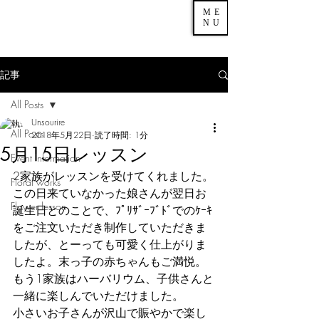
ME
NU
記事
All Posts
Unsourire
All Posts
2018年5月22日
読了時間: 1分
5月15日レッスン
Event Information
2家族がレッスンを受けてくれました。
Floral works
この日来ていなかった娘さんが翌日お
Flower lesson
誕生日とのことで、ﾌﾟﾘｻﾞｰﾌﾞﾄﾞでのｹｰｷ
をご注文いただき制作していただきま
したが、とーっても可愛く仕上がりま
したよ。末っ子の赤ちゃんもご満悦。
もう1家族はハーバリウム、子供さんと
一緒に楽しんでいただけました。
小さいお子さんが沢山で賑やかで楽し