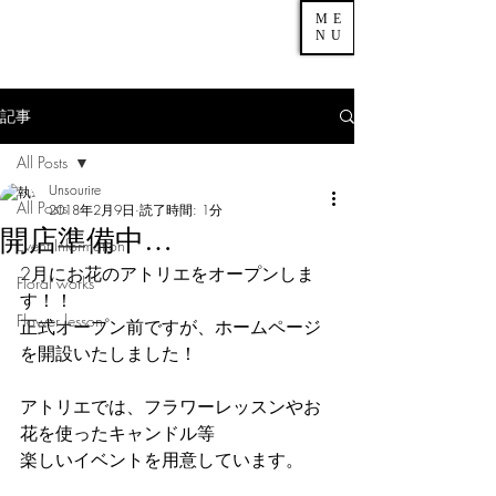
ME
NU
記事
All Posts
Unsourire
All Posts
2018年2月9日
読了時間: 1分
開店準備中…
Event Information
2月にお花のアトリエをオープンしま
Floral works
す！！
Flower lesson
正式オープン前ですが、ホームページ
を開設いたしました！
アトリエでは、フラワーレッスンやお
花を使ったキャンドル等
楽しいイベントを用意しています。